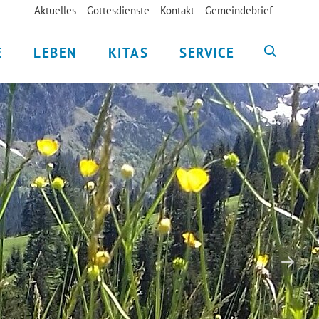
Aktuelles
Gottesdienste
Kontakt
Gemeindebrief
E
LEBEN
KITAS
SERVICE
© Bernhard Riedl in pfarrbriefservice.de