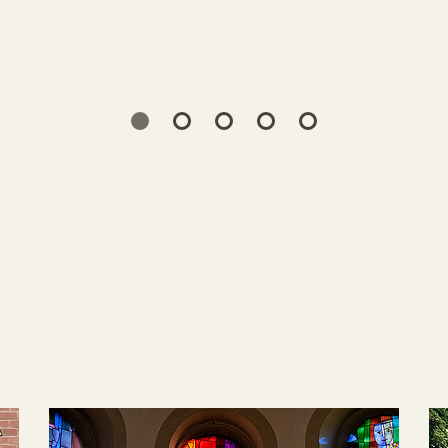
 zur Geschichte von Kirche und Gemeinde St. Elisabeth 
Katholischen Stadtdekanats
.